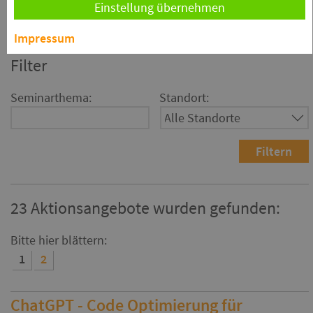
Einstellung übernehmen
anderen Rabatten kombinierbar.
Impressum
Filter
Seminarthema:
Standort:
23 Aktionsangebote wurden gefunden:
Bitte hier blättern:
1
2
ChatGPT - Code Optimierung für