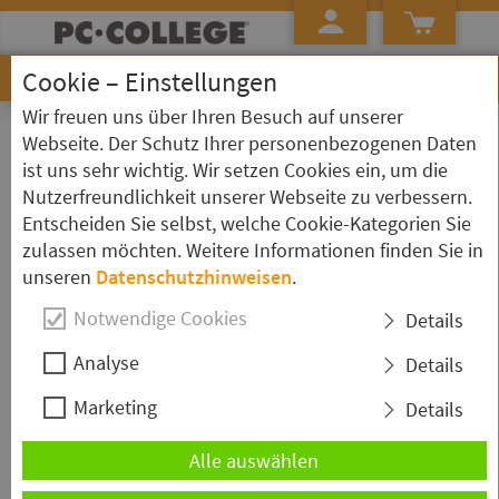
Cookie – Einstellungen
Wir freuen uns über Ihren Besuch auf unserer
»
Startseite
Aktionsangebote
Webseite. Der Schutz Ihrer personenbezogenen Daten
ist uns sehr wichtig. Wir setzen Cookies ein, um die
Aktionsangebote mit
Nutzerfreundlichkeit unserer Webseite zu verbessern.
Durchführungsgarantie
Entscheiden Sie selbst, welche Cookie-Kategorien Sie
zulassen möchten. Weitere Informationen finden Sie in
unseren
Datenschutzhinweisen
.
Alle hier gelisteten Seminare werden
garantiert
Notwendige Cookies
Details
durchgeführt. Zudem erhalten Sie auf jedes Seminar
einen Aktions-Rabatt.
Analyse
Details
Marketing
Details
Die Anmeldung zu einem Aktions-Seminar ist
ausschließlich hier online möglich. Eine bereits erfolgte
Alle auswählen
Anmeldung kann nicht in eine Aktions-Anmeldung
umgewandelt werden. Der Aktions-Rabatt ist nicht mit