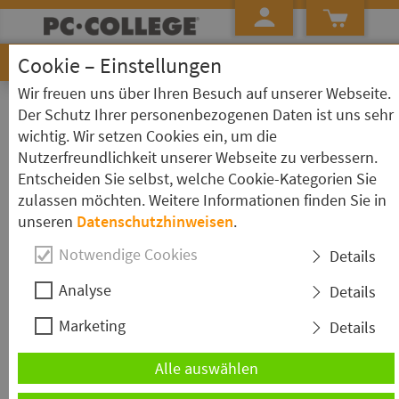
Cookie – Einstellungen
Wir freuen uns über Ihren Besuch auf unserer Webseite.
»
Startseite
Rückruf
Der Schutz Ihrer personenbezogenen Daten ist uns sehr
wichtig. Wir setzen Cookies ein, um die
Rückruf erbeten
Nutzerfreundlichkeit unserer Webseite zu verbessern.
Entscheiden Sie selbst, welche Cookie-Kategorien Sie
zulassen möchten. Weitere Informationen finden Sie in
Sie benötigen eine professionelle Beratung? Wir rufen
unseren
Datenschutzhinweisen
.
Sie gerne zurück.
Notwendige Cookies
Details
Analyse
Details
Marketing
Details
Alle auswählen