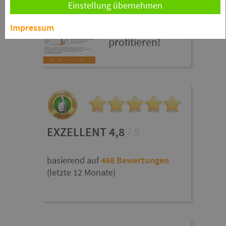
abonnieren
Einstellung übernehmen
und von
Impressum
Software-Tipps
profitieren!
EXZELLENT 4,8
/ 5
basierend auf
468 Bewertungen
(letzte 12 Monate)