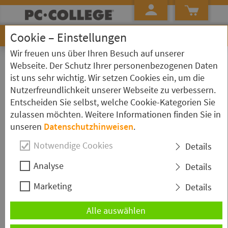
Cookie – Einstellungen
Wir freuen uns über Ihren Besuch auf unserer
»
Startseite
Newsletter
Webseite. Der Schutz Ihrer personenbezogenen Daten
ist uns sehr wichtig. Wir setzen Cookies ein, um die
Newsletter-Abmeldung
Nutzerfreundlichkeit unserer Webseite zu verbessern.
Entscheiden Sie selbst, welche Cookie-Kategorien Sie
Zur Newsletter-Anmeldung
hier
klicken.
zulassen möchten. Weitere Informationen finden Sie in
unseren
Datenschutzhinweisen
.
E-Mail:
Notwendige Cookies
Details
Analyse
Details
Marketing
Details
Alle auswählen
Newsletter