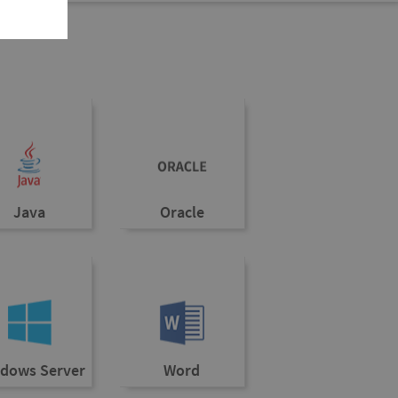
Java
Oracle
dows Server
Word