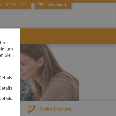
in PC-COLLEGE
Warenkorb
Ihrer
ein, um
en Sie
Details
Details
Details
rmular
Rückruf-Service