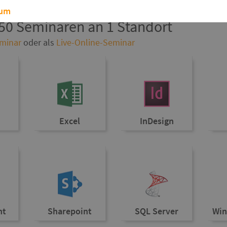
sum
50 Seminaren an 1 Standort
minar
oder als
Live-Online-Seminar
Excel
InDesign
nt
Sharepoint
SQL Server
Win