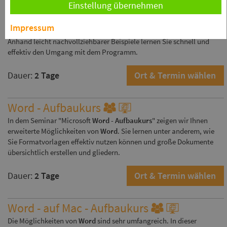
Einstellung übernehmen
Im
Word Grundkurs
für mac geben wir Ihnen einen Überblick über
die wesentlichen Funktionen der Software. Dieser Kurs ist konzipiert
Impressum
für Einsteiger, die noch keine Berührungspunkte mit
Word
hatten.
Anhand leicht nachvollziehbarer Beispiele lernen Sie schnell und
effektiv den Umgang mit dem Programm.
Dauer:
2 Tage
Ort & Termin wählen
Word - Aufbaukurs
In dem Seminar "Microsoft
Word - Aufbaukurs
" zeigen wir Ihnen
erweiterte Möglichkeiten von
Word
. Sie lernen unter anderem, wie
Sie Formatvorlagen effektiv nutzen können und große Dokumente
übersichtlich erstellen und gliedern.
Dauer:
2 Tage
Ort & Termin wählen
Word - auf Mac - Aufbaukurs
Die Möglichkeiten von
Word
sind sehr umfangreich. In dieser