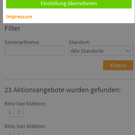
Einstellung übernehmen
anderen Rabatten kombinierbar.
Impressum
Filter
Seminarthema:
Standort:
23 Aktionsangebote wurden gefunden:
Bitte hier blättern:
1
2
Bitte hier blättern:
1
2