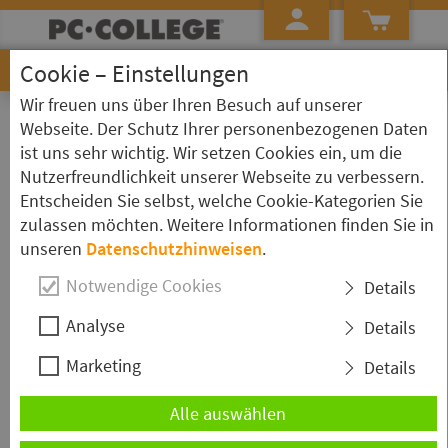
Cookie – Einstellungen
Wir freuen uns über Ihren Besuch auf unserer
»
Startseite
Aktionsangebote
Webseite. Der Schutz Ihrer personenbezogenen Daten
ist uns sehr wichtig. Wir setzen Cookies ein, um die
Aktionsangebote mit
Nutzerfreundlichkeit unserer Webseite zu verbessern.
Durchführungsgarantie
Entscheiden Sie selbst, welche Cookie-Kategorien Sie
zulassen möchten. Weitere Informationen finden Sie in
unseren
Datenschutzhinweisen
.
Alle hier gelisteten Seminare werden
garantiert
Notwendige Cookies
Details
durchgeführt. Zudem erhalten Sie auf jedes Seminar
einen Aktions-Rabatt.
Analyse
Details
Marketing
Details
Die Anmeldung zu einem Aktions-Seminar ist
ausschließlich hier online möglich. Eine bereits erfolgte
Alle auswählen
Anmeldung kann nicht in eine Aktions-Anmeldung
umgewandelt werden. Der Aktions-Rabatt ist nicht mit