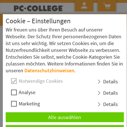
Cookie – Einstellungen
Wir freuen uns über Ihren Besuch auf unserer
»
»
Startseite
Schlagworte mit G ...
Google
Webseite. Der Schutz Ihrer personenbezogenen Daten
ist uns sehr wichtig. Wir setzen Cookies ein, um die
Schulungen zum Thema: Google
Nutzerfreundlichkeit unserer Webseite zu verbessern.
Entscheiden Sie selbst, welche Cookie-Kategorien Sie
zulassen möchten. Weitere Informationen finden Sie in
Google Ads - Grundkurs
unseren
Datenschutzhinweisen
.
Im Seminar
Google
Ads - Grundkurs erfahren Sie, wie Sie mit
Google
Textanzeigen erfolgreich werben und neue Kunden gewinnen. Wir
Notwendige Cookies
Details
vermitteln die Keyword-Recherche, Anzeigenerstellung und
Gebotsstrategien sowie das Conversion-Tracking zur Messung Ihres
Analyse
Details
Marketing-Erfolgs im Web.
Marketing
Details
Ort & Termin wählen
Alle auswählen