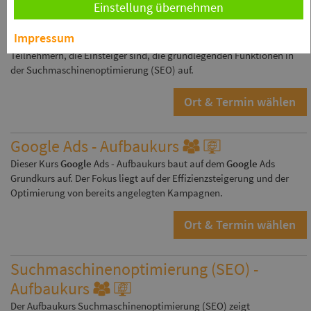
Suchmaschinenoptimierung (SEO) -
Einstellung übernehmen
Einführung
Impressum
Dieses Seminar Suchmaschinenoptimierung (SEO) - Einführung zeigt
Teilnehmern, die Einsteiger sind, die grundlegenden Funktionen in
der Suchmaschinenoptimierung (SEO) auf.
Ort & Termin wählen
Google Ads - Aufbaukurs
Dieser Kurs
Google
Ads - Aufbaukurs baut auf dem
Google
Ads
Grundkurs auf. Der Fokus liegt auf der Effizienzsteigerung und der
Optimierung von bereits angelegten Kampagnen.
Ort & Termin wählen
Suchmaschinenoptimierung (SEO) -
Aufbaukurs
Der Aufbaukurs Suchmaschinenoptimierung (SEO) zeigt