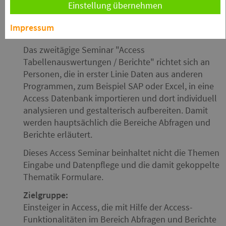
Einstellung übernehmen
Impressum
Kursinfo
kurs7al
Das zweitägige Seminar "Access
Tabellenauswertungen / Berichte" richtet sich an
Personen, die in erster Linie Daten aus anderen
Programmen, zum Beispiel SAP oder Excel, in eine
Access Datenbank importieren und dort individuell
analysieren und gestalterisch aufbereiten. Damit
werden hauptsächlich die Bereiche Abfragen und
Berichte erläutert.
Dieses Access Seminar beinhaltet nicht die Themen
Eingabe und Datenpflege und die damit gekoppelte
Thematik Formulare.
Zielgruppe:
Einsteiger in Access, die mit Hilfe der Access-
Funktionalitäten im Bereich Abfragen und Berichte