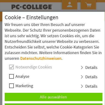
Cookie – Einstellungen
Wir freuen uns über Ihren Besuch auf unserer
»
»
»
Startseite
Kursübersicht
Access
Kurs Detailseite
Webseite. Der Schutz Ihrer personenbezogenen Daten
ist uns sehr wichtig. Wir setzen Cookies ein, um die
Access - Tabellenauswertungen
Nutzerfreundlichkeit unserer Webseite zu verbessern.
und Berichte
Entscheiden Sie selbst, welche Cookie-Kategorien Sie
zulassen möchten. Weitere Informationen finden Sie in
unseren
Datenschutzhinweisen
.
Kurzbeschreibung
Notwendige Cookies
Details
Der Kurs "Access - Tabellenauswertungen und
Analyse
Details
Berichte" ist speziell auf die Arbeit mit Tabellen,
Marketing
Abfragen und Berichten in Access ausgelegt. Sie
Details
lernen alles rundum die Auswertung von
Alle auswählen
Tabellendaten mittels verschiedenster
Abfrageformen und praxisnahen Beispielen.