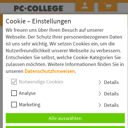
Cookie – Einstellungen
Wir freuen uns über Ihren Besuch auf unserer
»
»
»
Startseite
Kursübersicht
Adobe XD
Kurs Detailseite
Webseite. Der Schutz Ihrer personenbezogenen Daten
ist uns sehr wichtig. Wir setzen Cookies ein, um die
Adobe XD - Kompaktkurs
Nutzerfreundlichkeit unserer Webseite zu verbessern.
Entscheiden Sie selbst, welche Cookie-Kategorien Sie
zulassen möchten. Weitere Informationen finden Sie in
Kurzbeschreibung
unseren
Datenschutzhinweisen
.
Im Adobe XD Kompaktkurs vermitteln wir Ihnen die
Notwendige Cookies
Details
Planung und Umsetzung von UX- und UI-Design.
Analyse
Dabei durchlaufen wir den gesamten Workflow über
Details
die Erstellung von Prototypen und Klickmodellen
Marketing
Details
bis zum intuitiven finalen Webdesign. Das Seminar
ist anschaulich gestaltet mit interessanten
Alle auswählen
Beispielen.