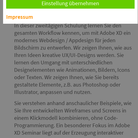
Einstellung übernehmen
Kursinfo
kursaxd
Impressum
In dieser zweitägigen Schulung lernen Sie den
gesamten Workflow kennen, um mit Adobe XD ein
modernes Webdesign / Appdesign für jeden
Bildschirm zu entwerfen. Wir zeigen Ihnen, wie aus
Ihren Ideen kreative UX/UI-Designs werden. Sie
lernen den Umgang mit unterschiedlichen
Designelementen wie Animationen, Bildern, Icons
oder Texten. Wir zeigen Ihnen, wie Sie bereits
gestaltete Elemente, z.B. aus Photoshop oder
Illustrator, anpassen und nutzen.
Sie verstehen anhand anschaulicher Beispiele, wie
Sie Ihre entwickelten Wireframes und Screens in
einem Klickmodell kombinieren, ohne Code-
Programmierung. Ein besonderer Fokus im Adobe
XD Seminar liegt auf der Erzeugung interaktiver