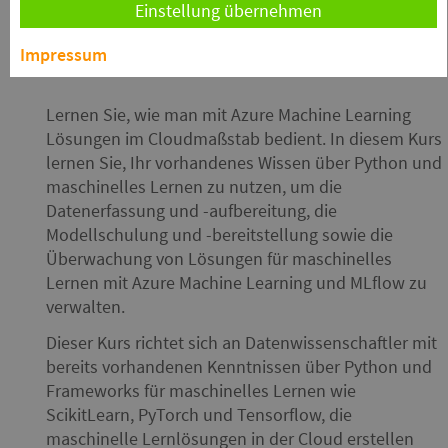
durch die Verwendung von Azure Services.
Einstellung übernehmen
Impressum
Kursinfo
kurszc6
Lernen Sie, wie man mit Azure Machine Learning
Lösungen im Cloudmaßstab bedient. In diesem Kurs
lernen Sie, Ihr vorhandenes Wissen über Python und
maschinelles Lernen zu nutzen, um die
Datenerfassung und -aufbereitung, die
Modellschulung und -bereitstellung sowie die
Überwachung von Lösungen für maschinelles
Lernen mit Azure Machine Learning und MLflow zu
verwalten.
Dieser Kurs richtet sich an Datenwissenschaftler mit
bereits vorhandenen Kenntnissen über Python und
Frameworks für maschinelles Lernen wie
ScikitLearn, PyTorch und Tensorflow, die
maschinelle Lernlösungen in der Cloud erstellen