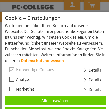
Cookie – Einstellungen
Wir freuen uns über Ihren Besuch auf unserer
»
»
»
Startseite
Kursübersicht
Azure
Kurs Detailseite
Webseite. Der Schutz Ihrer personenbezogenen Daten
ist uns sehr wichtig. Wir setzen Cookies ein, um die
Azure - DP-100T01 - Entwerfen
Nutzerfreundlichkeit unserer Webseite zu verbessern.
und Implementieren einer Data
Entscheiden Sie selbst, welche Cookie-Kategorien Sie
zulassen möchten. Weitere Informationen finden Sie in
Scientist Lösung unter Azure
unseren
Datenschutzhinweisen
.
Notwendige Cookies
Details
Kurzbeschreibung
Analyse
Details
In dem Seminar "DP-100T01 - Entwerfen und
Marketing
Details
Implementieren einer Data Scientist Lösung unter
Azure" erlangen Sie die wichtigsten Kenntnisse für
Alle auswählen
die Entwicklung von "Machine Learning Lösungen"