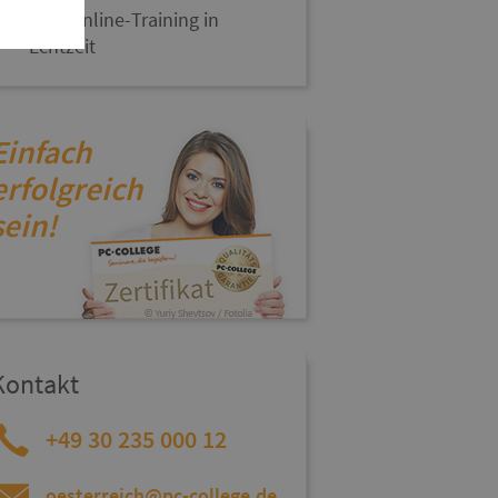
Live-Online-Training in
Echtzeit
Einfach
erfolgreich
sein!
Kontakt
+49 30 235 000 12
oesterreich@pc-college.de