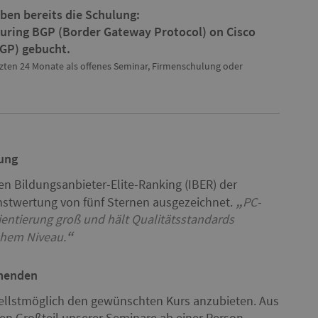
ben bereits die Schulung:
guring BGP (Border Gateway Protocol) on Cisco
BGP) gebucht.
tzten 24 Monate als offenes Seminar, Firmenschulung oder
ung
en Bildungsanbieter-Elite-Ranking (IBER) der
stwertung von fünf Sternen ausgezeichnet.
PC-
entierung groß und hält Qualitätsstandards
ohem Niveau.
hmenden
hnellstmöglich den gewünschten Kurs anzubieten. Aus
nen Großteil unserer Seminare
ab einer Person