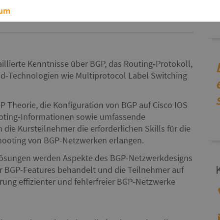
sum
erte Übungen.
aillierte Kenntnisse über BGP, das Routing-Protokoll,
d-Technologien wie Multiprotocol Label Switching
P Theorie, die Konfiguration von BGP auf Cisco IOS
hooting-Informationen sowie umfassende
die Kursteilnehmer die erforderlichen Skills für die
hooting von BGP-Netzwerken erlangen.
Lösungen werden Aspekte des BGP-Netzwerkdesigns
r BGP-Features behandelt und die Teilnehmer auf
ung effizienter und fehlerfreier BGP-Netzwerke