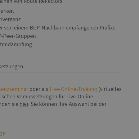
chen von Route Reflectors
arkeit
nvergenz
er von einem BGP-Nachbarn empfangenen Präfixe
P-Peer-Gruppen
utendämpfung
setzungen
senzseminar
oder als
Live-Online-Training
(virtuelles
ischen Voraussetzungen für Live-Online-
inden sie
hier
. Sie können Ihre Auswahl bei der
PDF