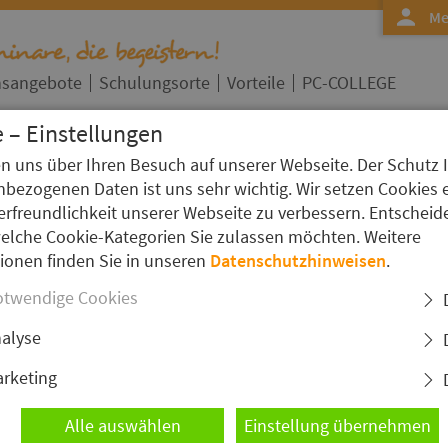
Me
nsangebote
Schulungsorte
Vorteile
PC-COLLEGE
 – Einstellungen
en uns über Ihren Besuch auf unserer Webseite. Der Schutz 
bezogenen Daten ist uns sehr wichtig. Wir setzen Cookies 
rs Detailseite
erfreundlichkeit unserer Webseite zu verbessern. Entscheid
GP (Border Gateway Protocol) on
welche Cookie-Kategorien Sie zulassen möchten. Weitere
I
ionen finden Sie in unseren
Datenschutzhinweisen
.
S
)
twendige Cookies
alyse
rketing
fgreifendes Wissen über das BGP-Routing-Protokoll,
 und Technologien wie MPLS bildet. Die
Alle auswählen
Einstellung übernehmen
guration, -Design und -Troubleshooting auf Cisco