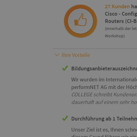
27 Kunden
ha
Cisco - Confi
Routers (CI-
(innerhalb der le
Workshop)
Ihre Vorteile
Bildungsanbieterauszeichn
Wir wurden im International
performNET AG mit der Höch
COLLEGE schreibt Kundenori
dauerhaft auf einem sehr h
Durchführung ab 1 Teilne
Unser Ziel ist es, Ihnen sc
diesem Grund führen wir ei