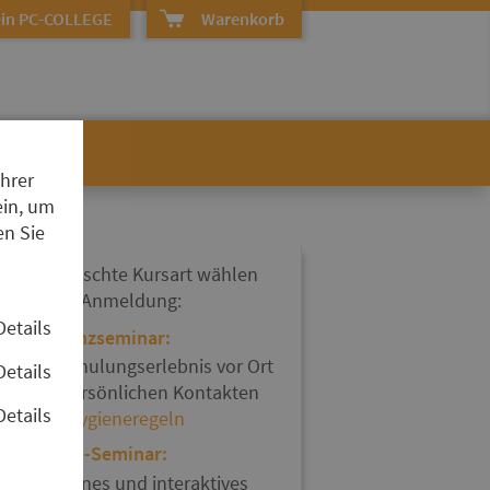
in PC-COLLEGE
Warenkorb
Ihrer
ein, um
en Sie
hre gewünschte Kursart wählen
ie bei der Anmeldung:
Details
Präsenzseminar:
Ein Schulungserlebnis vor Ort
Details
mit persönlichen Kontakten
Details
und
Hygieneregeln
Online-Seminar:
Modernes und interaktives