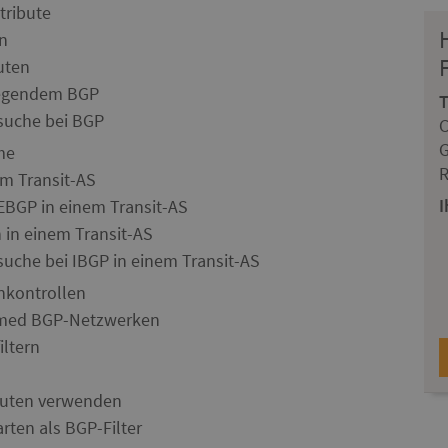
tribute
n
uten
legendem BGP
suche bei BGP
C
G
me
R
m Transit-AS
I
EBGP in einem Transit-AS
 in einem Transit-AS
che bei IBGP in einem Transit-AS
nkontrollen
med BGP-Netzwerken
ltern
outen verwenden
ten als BGP-Filter