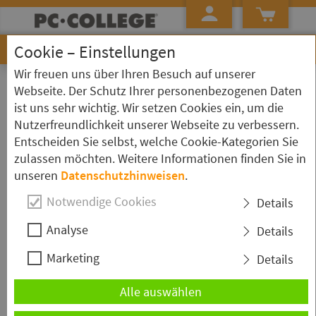
Cookie – Einstellungen
Wir freuen uns über Ihren Besuch auf unserer
»
»
»
Startseite
Kursübersicht
Cisco *)
Kurs Detailseite
Webseite. Der Schutz Ihrer personenbezogenen Daten
ist uns sehr wichtig. Wir setzen Cookies ein, um die
Cisco - Understanding Cisco Data
Nutzerfreundlichkeit unserer Webseite zu verbessern.
Center Foundations (DCFNDU)
Entscheiden Sie selbst, welche Cookie-Kategorien Sie
zulassen möchten. Weitere Informationen finden Sie in
unseren
Datenschutzhinweisen
.
Notwendige Cookies
Details
Kurzbeschreibung
Analyse
Details
In dem Seminar "Cisco - Understanding Cisco Data
Marketing
Details
Center Foundations (DCFNDU) v1.1" bekommen Sie
die grundlegenden Kenntnisse und Fähigkeiten, die
Alle auswählen
Sie für die Cisco®-Rechenzentrumstechnologien