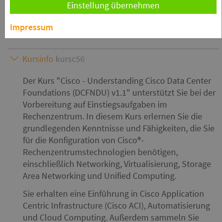
benötigen. Die Schulung vermittelt Ihnen das
Einstellung übernehmen
Grundlagenwissen für weitere
Impressum
Rechenzentrumskurse.
Kursinfo
kursc56
Der Kurs
Cisco - Understanding Cisco Data Center
Foundations (DCFNDU) v1.1
unterstützt Sie bei der
Vorbereitung auf Einstiegsaufgaben im
Rechenzentrum. In diesem Kurs erlernen Sie die
grundlegenden Kenntnisse und Fähigkeiten, die Sie
für die Konfiguration von Cisco®-
Rechenzentrumstechnologien benötigen,
einschließlich Networking, Virtualisierung, Storage
Area Networking und Unified Computing.
Sie erhalten eine Einführung in Cisco Application
Centric Infrastructure (Cisco ACI), Automatisierung
und Cloud Computing. Außerdem sammeln Sie