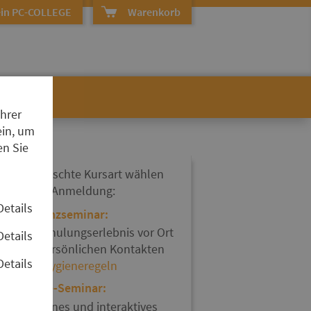
in PC-COLLEGE
Warenkorb
Ihrer
ein, um
en Sie
hre gewünschte Kursart wählen
ie bei der Anmeldung:
Details
Präsenzseminar:
Ein Schulungserlebnis vor Ort
Details
mit persönlichen Kontakten
Details
und
Hygieneregeln
Online-Seminar:
Modernes und interaktives