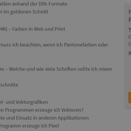
stellen anhand der DIN-Formate
en im goldenen Schnitt
K) – Farben in Web und Print
G
G
muss ich beachten, wenn ich Pantonefarben oder
I
e – Welche und wie viele Schriften sollte ich mixen
tschnitte
el- und Vektorgrafiken
hen Programmen erzeuge ich Vektoren?
te und Einsatz in anderen Applikationen
Programm erzeuge ich Pixel