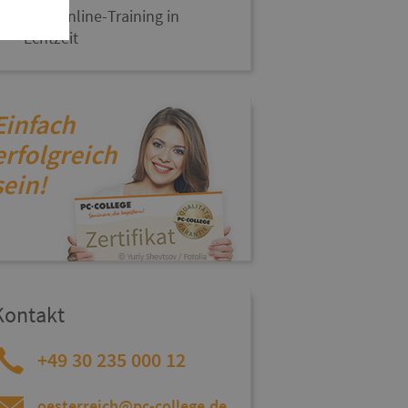
Live-Online-Training in
Echtzeit
Einfach
erfolgreich
sein!
Kontakt
+49 30 235 000 12
oesterreich@pc-college.de