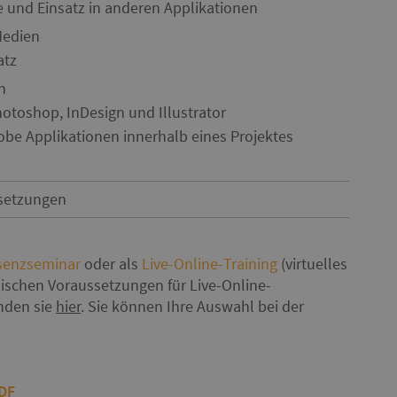
e und Einsatz in anderen Applikationen
Medien
atz
n
otoshop, InDesign und Illustrator
dobe Applikationen innerhalb eines Projektes
setzungen
senzseminar
oder als
Live-Online-Training
(virtuelles
ischen Voraussetzungen für Live-Online-
inden sie
hier
. Sie können Ihre Auswahl bei der
PDF