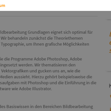
sum
 von Grafikprojekten sinnvoll aufbauen.
ldbearbeitung Grundlagen eignet sich optimal für
h. Wir behandeln zunächst die Theoriethemen
 Typographie, um Ihnen grafische Möglichkeiten
 wie die Programme Adobe Photoshop, Adobe
eingesetzt werden. Wir thematisieren den
 Vektorgrafiken und gucken uns an, wie die
Medien aussieht. Hierzu gehört beispielsweise die
aufgaben mit Photoshop und die Einführung in die
ware wie Adobe Illustrator.
des Basiswissen in den Bereichen Bildbearbeitung