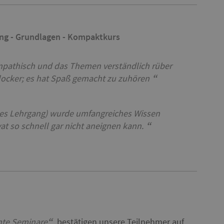
ung - Grundlagen - Kompaktkurs
ympathisch und das Themen verständlich rüber
locker; es hat Spaß gemacht zu zuhören
ages Lehrgang) wurde umfangreiches Wissen
vat so schnell gar nicht aneignen kann.
nte Seminare
bestätigen unsere Teilnehmer auf