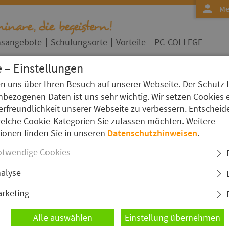
Me
nsangebote
Schulungsorte
Vorteile
PC-COLLEGE
 – Einstellungen
en uns über Ihren Besuch auf unserer Webseite. Der Schutz 
»
n
bezogenen Daten ist uns sehr wichtig. Wir setzen Cookies 
Kurs Detailseite
erfreundlichkeit unserer Webseite zu verbessern. Entscheid
bearbeitung - Grundlagen -
welche Cookie-Kategorien Sie zulassen möchten. Weitere
I
ionen finden Sie in unseren
Datenschutzhinweisen
.
S
twendige Cookies
alyse
rketing
 die theoretischen Grafikgrundlagen
 Typographie. Sie lernen, anhand von interessanten
Alle auswählen
Einstellung übernehmen
Programm Sie welche grafische Aufgabe lösen und