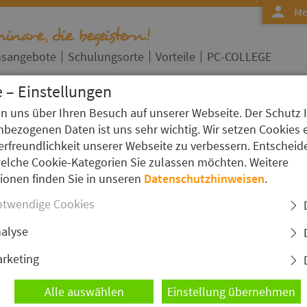
Me
nsangebote
Schulungsorte
Vorteile
PC-COLLEGE
 – Einstellungen
en uns über Ihren Besuch auf unserer Webseite. Der Schutz 
»
Faces
bezogenen Daten ist uns sehr wichtig. Wir setzen Cookies 
Kurs Detailseite
erfreundlichkeit unserer Webseite zu verbessern. Entscheid
F) - Kompaktkurs
welche Cookie-Kategorien Sie zulassen möchten. Weitere
I
ionen finden Sie in unseren
Datenschutzhinweisen
.
S
twendige Cookies
alyse
JSF) - Kompaktseminar bietet erfahrenen Java-
rketing
ie Programmierung mit JSF. Wir behandeln das
ans und die Integration von PrimeFaces, um
Alle auswählen
Einstellung übernehmen
ür Enterprise-Web-Apps zu bauen.