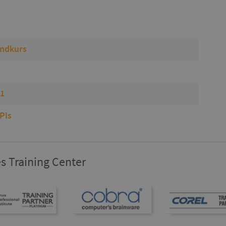
undkurs
.1
PIs
s Training Center