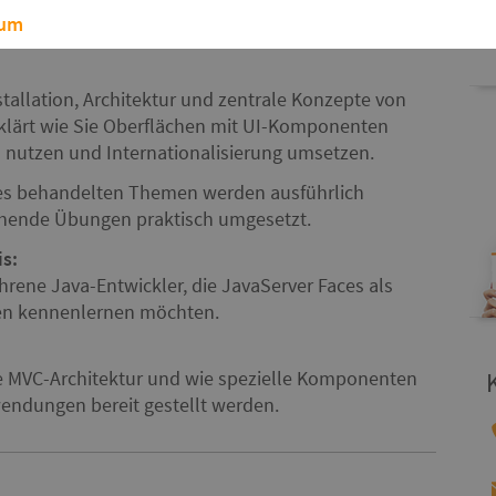
sum
tallation, Architektur und zentrale Konzepte von
rklärt wie Sie Oberflächen mit UI-Komponenten
es nutzen und Internationalisierung umsetzen.
ces behandelten Themen werden ausführlich
hende Übungen praktisch umgesetzt.
s:
ahrene Java-Entwickler, die JavaServer Faces als
n kennenlernen möchten.
ie MVC-Architektur und wie spezielle Komponenten
endungen bereit gestellt werden.