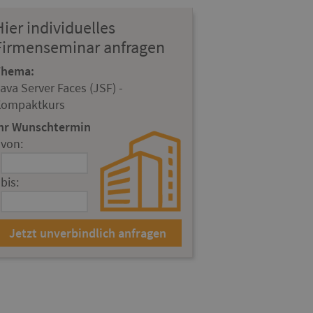
Hier individuelles
Firmenseminar anfragen
Thema:
ava Server Faces (JSF) -
Kompaktkurs
hr Wunschtermin
von:
bis: