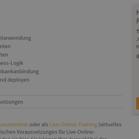
pielanwendung
J
nten
aten
I
ness-Logik
enbankanbindung
nd deployen
setzungen
senzseminar
oder als
Live-Online-Training
(virtuelles
ischen Voraussetzungen für Live-Online-