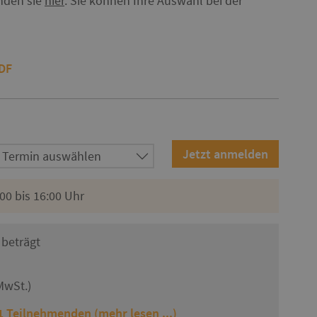
inden sie
hier
. Sie können Ihre Auswahl bei der
PDF
00 bis 16:00 Uhr
beträgt
MwSt.)
 Teilnehmenden (mehr lesen ...)