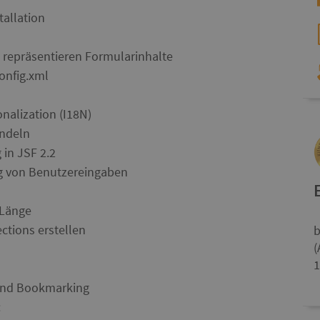
tallation
repräsentieren Formularinhalte
onfig.xml
onalization (I18N)
andeln
 in JSF 2.2
ng von Benutzereingaben
 Länge
ctions erstellen
b
(
1
und Bookmarking
: