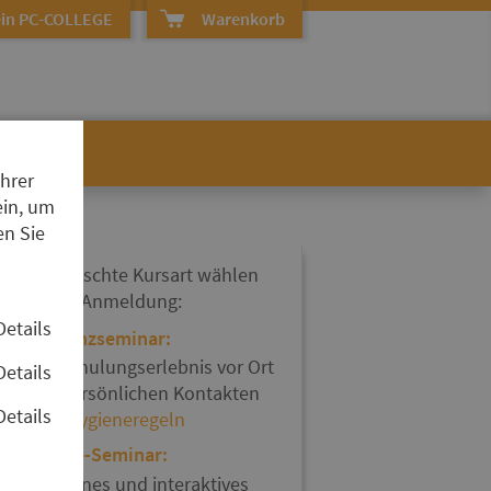
in PC-COLLEGE
Warenkorb
Ihrer
ein, um
en Sie
hre gewünschte Kursart wählen
ie bei der Anmeldung:
Details
Präsenzseminar:
Ein Schulungserlebnis vor Ort
Details
mit persönlichen Kontakten
Details
und
Hygieneregeln
Online-Seminar:
Modernes und interaktives