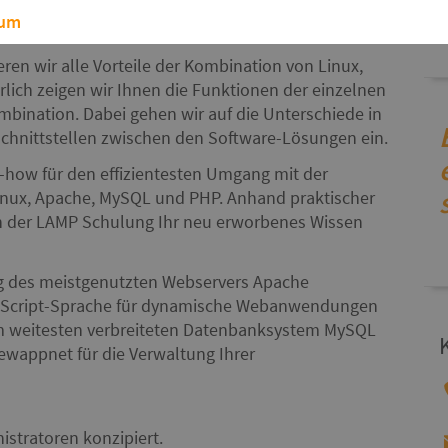
sum
ren wir alle Vorteile der Kombination von Linux,
ich zeigen wir Ihnen die Funktionen der einzelnen
nation. Dabei gehen wir auf die Unterschiede in
hnittstellen zwischen den Software-Lösungen ein.
how für den effizientesten Umgang mit der
ux, Apache, MySQL und PHP. Anhand praktischer
n der LAMP Schulung Ihr neu erworbenes Wissen
g des meistgenutzten Webservers Apache
 Script-Sprache für dynamische Webanwendungen
m weitesten verbreiteten Datenbanksystem MySQL
ewappnet für die Verwaltung Ihrer
istratoren konzipiert.