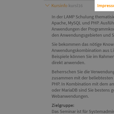
Kursinfo
kursl16
Impres
In der LAMP Schulung thematisie
Apache, MySQL und PHP. Ausführl
Anwendungen der Programmkombi
den Anwendungsgebieten und Sc
Sie bekommen das nötige Know-
Anwendungskombination aus Lin
Beispiele können Sie im Rahme
direkt anwenden.
Beherrschen Sie die Verwendun
zusammen mit der beliebtesten
PHP. In Kombination mit dem a
oder MariaDB sind Sie bestens g
Webanwendungen.
Zielgruppe:
Das Seminar ist für Systemadmin