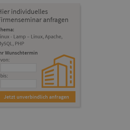
Hier individuelles
Firmenseminar anfragen
Thema:
inux - Lamp – Linux, Apache,
MySQL, PHP
hr Wunschtermin
von:
bis: