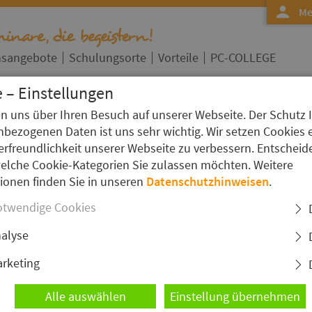
Me
nsangebote
Schulungsorte
Vorteile
PC-COLLEGE
 – Einstellungen
en uns über Ihren Besuch auf unserer Webseite. Der Schutz 
»
bezogenen Daten ist uns sehr wichtig. Wir setzen Cookies 
Kurs Detailseite
erfreundlichkeit unserer Webseite zu verbessern. Entscheid
, Apache, MySQL, PHP
welche Cookie-Kategorien Sie zulassen möchten. Weitere
I
ionen finden Sie in unseren
Datenschutzhinweisen
.
S
twendige Cookies
alyse
ie effiziente Entwicklung von Web-Anwendungen
rketing
lfe der weitverbreiteten Programmkombination aus
L Datenbanksystem und PHP.
Alle auswählen
Einstellung übernehmen