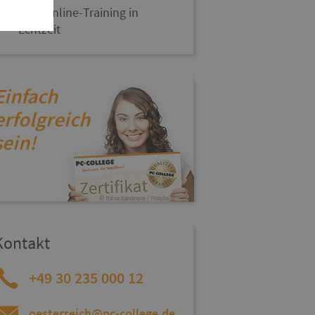
Live-Online-Training in
Echtzeit
Einfach
erfolgreich
sein!
Kontakt
+49 30 235 000 12
oesterreich@pc-college.de