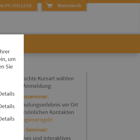
in PC-COLLEGE
Warenkorb
Ihrer
ein, um
en Sie
hre gewünschte Kursart wählen
ie bei der Anmeldung:
Details
Präsenzseminar:
Ein Schulungserlebnis vor Ort
Details
mit persönlichen Kontakten
Details
und
Hygieneregeln
Online-Seminar:
Modernes und interaktives