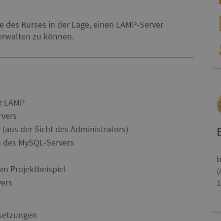
 des Kurses in der Lage, einen LAMP-Server
verwalten zu können.
er LAMP
rvers
(aus der Sicht des Administrators)
on des MySQL-Servers
b
am Projektbeispiel
(
vers
1
setzungen