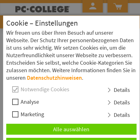
Cookie – Einstellungen
Wir freuen uns über Ihren Besuch auf unserer
»
»
»
Startseite
Kursübersicht
Linux
Kurs Detailseite
Webseite. Der Schutz Ihrer personenbezogenen Daten
ist uns sehr wichtig. Wir setzen Cookies ein, um die
Linux - SECU - Linux Sicherheit
Nutzerfreundlichkeit unserer Webseite zu verbessern.
Entscheiden Sie selbst, welche Cookie-Kategorien Sie
zulassen möchten. Weitere Informationen finden Sie in
unseren
Datenschutzhinweisen
.
Kurzbeschreibung
Notwendige Cookies
Details
Dieser Linux Kurs vermittelt fundiertes Wissen über
Analyse
Details
den Einsatz verschiedener Sicherheitstechniken auf
Marketing
der Basis von Linux, etwa die Konfiguration und den
Details
Betrieb von Linux-Systemen als Firewalls und
Alle auswählen
Router oder die Secure Shell.