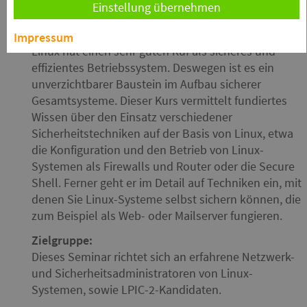
Einstellung übernehmen
Kursinfo
kursl10
Impressum
Linux hat einen sehr guten Ruf als sicheres und
effizientes Betriebssystem. Deswegen ist es ein
unverzichtbarer Baustein im Aufbau sicherer
Gesamtsysteme. Dieser Kurs vermittelt fundiertes
Wissen über den Einsatz verschiedener
Sicherheitstechniken auf der Basis von Linux, etwa
die Konfiguration und den Betrieb von Linux-
Systemen als Firewalls und Router oder die Secure
Shell. Ferner geht er im Detail auf Techniken ein, mit
denen Sie Linux-Systeme selbst sichern können, die
zum Beispiel als Web- oder Mailserver fungieren.
Zielgruppe:
Dieses Seminar richtet sich an erfahrene Netzwerk-
und Sicherheitsadministratoren von Linux-
Systemen, sowie LPIC-2-Kandidaten.