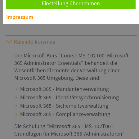
Einstellung übernehmen
Zertifizierung zum "Microsoft 365 Certified:
Administrator Expert". Dieser Kurs ersetzt die Kurse
Impressum
"MS-100T00" und "MS-101T00".
Kursinfo
kursmae
Der Microsoft Kurs
Course MS-102T00: Microsoft
365 Administrator Essentials
behandelt die
Wesentlichen Elemente der Verwaltung einer
Microsoft 365 Umgebung. Diese sind:
Microsoft 365 - Mandantenverwaltung
Microsoft 365 - Identitätssynchronisierung
Microsoft 365 - Sicherheitsverwaltung
Microsoft 365 - Complianceverwaltung
Die Schulung
Microsoft 365 - MS-102T00 -
Grundlagen für Microsoft 365-Administratoren