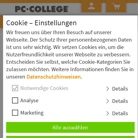
Cookie – Einstellungen
Wir freuen uns über Ihren Besuch auf unserer
»
»
»
Startseite
Kursübersicht
Microsoft 365
Kurs Detailseite
Webseite. Der Schutz Ihrer personenbezogenen Daten
ist uns sehr wichtig. Wir setzen Cookies ein, um die
Microsoft 365 - MS-102T00 -
Nutzerfreundlichkeit unserer Webseite zu verbessern.
Grundlagen für Microsoft 365-
Entscheiden Sie selbst, welche Cookie-Kategorien Sie
zulassen möchten. Weitere Informationen finden Sie in
Administratoren (Exam: MS-102)
unseren
Datenschutzhinweisen
.
Notwendige Cookies
Details
Analyse
Details
Kurzbeschreibung
Marketing
Details
Diese Schulung bereitet Sie Optimal auf die Prüfung
Alle auswählen
"Exam MS-102: Microsoft 365-Administrator*in" vor
und vervollständigt damit den Lernpfad für die