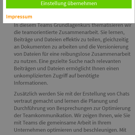
Einstellung übernehmen
Kursinfo
kursteg
Impressum
In diesem Teams Grundlagenkurs thematisieren wir
die teamorientierte Zusammenarbeit. Sie lernen,
Beiträge und Dateien effektiv zu teilen, gleichzeitig
an Dokumenten zu arbeiten und die Versionierung
von Dateien für eine reibungslose Zusammenarbeit
zu nutzen. Eine gezielte Suche nach relevanten
Beiträgen und Dateien ermöglicht Ihnen einen
unkomplizierten Zugriff auf benötigte
Informationen.
Zusätzlich werden Sie mit der Erstellung von Chats
vertraut gemacht und lernen die Planung und
Durchführung von Besprechungen zur Optimierung
der Teamkommunikation. Wir zeigen Ihnen, wie Sie
mit Teams die gemeinsame Arbeit in Ihrem
Unternehmen optimieren und beschleunigen. Mit