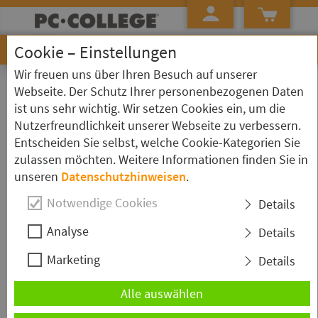
Cookie – Einstellungen
Wir freuen uns über Ihren Besuch auf unserer
»
»
»
Startseite
Kursübersicht
Microsoft Teams
Kurs Detailseite
Webseite. Der Schutz Ihrer personenbezogenen Daten
ist uns sehr wichtig. Wir setzen Cookies ein, um die
Microsoft Teams - Grundkurs
Nutzerfreundlichkeit unserer Webseite zu verbessern.
Entscheiden Sie selbst, welche Cookie-Kategorien Sie
zulassen möchten. Weitere Informationen finden Sie in
Kurzbeschreibung
unseren
Datenschutzhinweisen
.
Das Grundlagenseminar bietet eine sehr gute
Notwendige Cookies
Details
Einführung in die Funktionen von Microsoft Teams,
Analyse
der digitalen Plattform für kollaboratives Arbeiten.
Details
Sie erwerben praxisnahe Kenntnisse und wichtige
Marketing
Details
Fähigkeiten, um die Kommunikation und
Zusammenarbeit in Teams und Organisationen zu
Alle auswählen
verbessern.