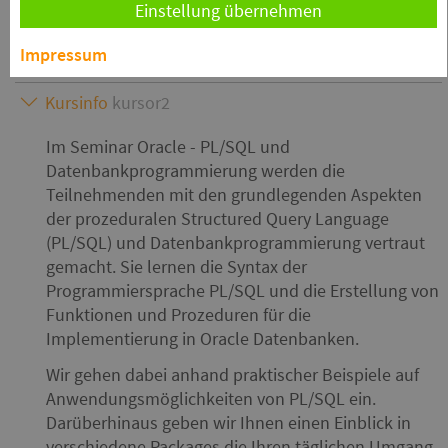
Einstellung übernehmen
Administrationsmöglichkeiten für Ihre Oracle
Datenbank.
Impressum
Kursinfo
kursor2
Im Seminar Oracle - PL/SQL und
Datenbankprogrammierung werden die
Teilnehmenden mit den grundlegenden Aspekten
der prozeduralen Structured Query Language
(PL/SQL) und Datenbankprogrammierung vertraut
gemacht. Sie lernen die Syntax der
Programmiersprache PL/SQL und die Erstellung von
Funktionen und Prozeduren für die
Implementierung in Oracle Datenbanken.
Wir gehen dabei anhand praktischer Beispiele auf
Anwendungsmöglichkeiten von PL/SQL ein.
Darüberhinaus geben wir Ihnen einen Einblick in
verschiedene Packages die Ihren täglichen Umgang