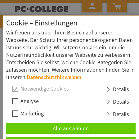
Cookie – Einstellungen
Wir freuen uns über Ihren Besuch auf unserer
»
»
»
Startseite
Kursübersicht
Oracle
Kurs Detailseite
Webseite. Der Schutz Ihrer personenbezogenen Daten
ist uns sehr wichtig. Wir setzen Cookies ein, um die
Oracle - PL/SQL und
Nutzerfreundlichkeit unserer Webseite zu verbessern.
Datenbankprogrammierung
Entscheiden Sie selbst, welche Cookie-Kategorien Sie
zulassen möchten. Weitere Informationen finden Sie in
unseren
Datenschutzhinweisen
.
Kurzbeschreibung
Notwendige Cookies
Details
Im Kurs Oracle - PL/SQL und
Analyse
Details
Datenbankprogrammierung lernen Sie alle
Marketing
wichtigen Funktionen zur Datenbankentwicklung
Details
mit PL/SQL in Oracle. Sie erörtern die
Alle auswählen
Programmierumgebung und Syntax der Sprache
und erkunden viele neue