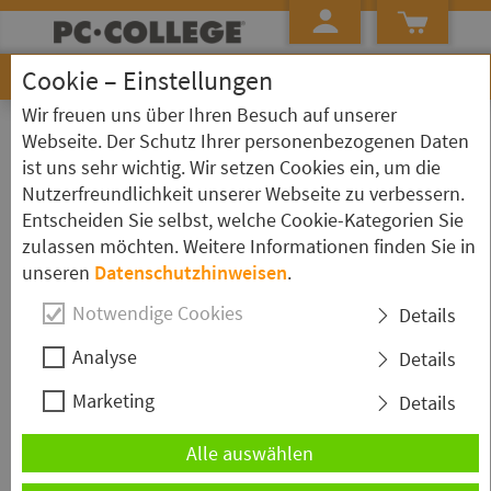
Cookie – Einstellungen
Wir freuen uns über Ihren Besuch auf unserer
»
»
»
Startseite
Kursübersicht
PC Basiswissen
Kurs Detailseite
Webseite. Der Schutz Ihrer personenbezogenen Daten
ist uns sehr wichtig. Wir setzen Cookies ein, um die
PC-Grundlagen - Kompletteinstieg
Nutzerfreundlichkeit unserer Webseite zu verbessern.
Entscheiden Sie selbst, welche Cookie-Kategorien Sie
zulassen möchten. Weitere Informationen finden Sie in
unseren
Datenschutzhinweisen
.
Kurzbeschreibung
Notwendige Cookies
Details
Dieser PC - Grundlagenkurs ist für Personen, die
Analyse
Details
bisher kaum mit einem PC gearbeitet haben und
Marketing
Unterstützung für den Einstieg in die Welt der
Details
Computer benötigen. Das Seminar ist auf die
Alle auswählen
Bedürfnisse von Anfängern im IT-Bereich
ausgerichtet.