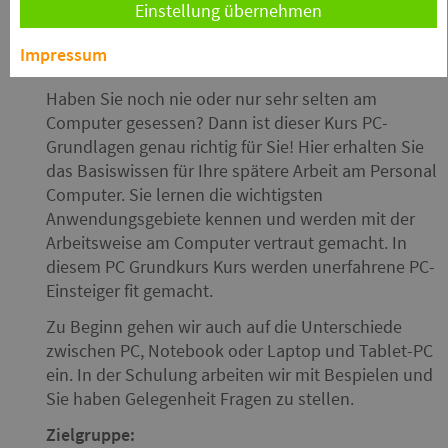
Einstellung übernehmen
Impressum
Kursinfo
kurspcg
Haben Sie noch nie oder nur sehr selten am
Computer gesessen? Dann ist dieser Kurs PC-
Grundlagen genau richtig für Sie! Hier erhalten Sie
das Basiswissen für Ihre spätere Arbeit am Personal
Computer. Sie lernen die wichtigsten
Anwendungsgebiete kennen und werden mit der
Arbeitsweise am Computer vertraut gemacht. In
diesem PC Grundkurs Kurs werden unerfahrene PC-
Einsteiger fit gemacht.
Zu Beginn gehen wir auch auf die Unterschiede
zwischen PC, Notebook oder Laptop und Tablet-PC
ein. In der Schulung arbeiten wir mit Bespielen und
Sie haben Gelegenheit Fragen zu stellen.
Zielgruppe: