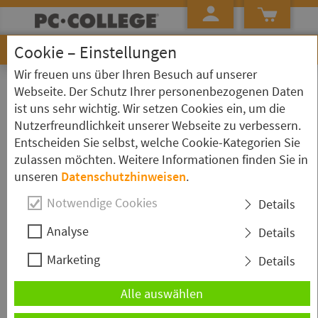
Cookie – Einstellungen
Wir freuen uns über Ihren Besuch auf unserer
»
»
Startseite
Seminarübersicht ...
Lexware Financial Office
Webseite. Der Schutz Ihrer personenbezogenen Daten
ist uns sehr wichtig. Wir setzen Cookies ein, um die
Schulungen zum Thema: Lexware
Nutzerfreundlichkeit unserer Webseite zu verbessern.
Financial Office
Entscheiden Sie selbst, welche Cookie-Kategorien Sie
zulassen möchten. Weitere Informationen finden Sie in
Lexware Financial Office / Plus -
unseren
Datenschutzhinweisen
.
Buchhalter
Notwendige Cookies
Details
Die
Lexware Financial Office
/ Plus - Schulung für Buchhalter liefert
Analyse
den Einstieg in die Anwendung des Programms
Lexware
. Sie
Details
benötigen für diesen
Lexware
- Kurs fundiertes Theoriewissen im
Marketing
Details
Bereich Buchhaltung / Buchführung.
Dauer:
2 Tage
Ort & Termin wählen
Alle auswählen