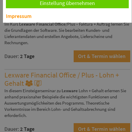
Einstellung übernehmen
Lexware Financial Office / Plus - Faktura +
Auftrag
Impressum
Im Kurs
Lexware Financial Office
/Plus – Faktura + Auftrag lernen Sie
die Grundlagen der Software. Sie bearbeiten Kunden- und
Lieferantendaten und erstellen Angebote, Lieferscheine und
Rechnungen.
Dauer:
2 Tage
Ort & Termin wählen
Lexware Financial Office / Plus - Lohn +
Gehalt
In diesem Einsteigerseminar zu
Lexware
Lohn + Gehalt erlernen Sie
anhand praxisnaher Beispiele die wichtigsten Funktionen und
Auswertungsmöglichkeiten des Programms. Theoretische
Vorkenntnisse im Bereich Lohn- und Gehaltsabrechnung sind
erforderlich.
Dauer:
2 Tage
Ort & Termin wählen