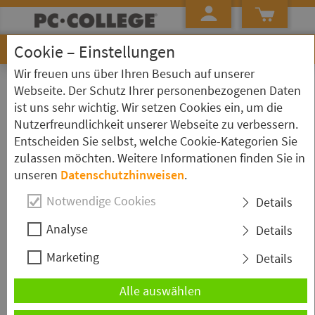
Cookie – Einstellungen
Wir freuen uns über Ihren Besuch auf unserer
»
»
Startseite
Seminarübersicht ...
MySQL
Webseite. Der Schutz Ihrer personenbezogenen Daten
ist uns sehr wichtig. Wir setzen Cookies ein, um die
Schulungen zum Thema: MySQL
Nutzerfreundlichkeit unserer Webseite zu verbessern.
Entscheiden Sie selbst, welche Cookie-Kategorien Sie
MySQL - SQL Grundlagen
zulassen möchten. Weitere Informationen finden Sie in
unseren
Datenschutzhinweisen
.
Die Schulung "
MySQL
- SQL Grundlagen" ist für Einsteiger in
MySQL
konzipiert. Sie benötigen eine Datenbank zur Verwaltung der
Notwendige Cookies
Details
anfallenden Daten?
MySQL
Community Ed. ist eine kostenfreie
Lösung dafür. Lernen Sie in diesen Kurs die Grundlagen von SQL für
Analyse
Details
MySQL
basierte Datenbankmanagementsysteme.
Marketing
Details
Dauer:
2 Tage
Ort & Termin wählen
Alle auswählen
MySQL - für Administratoren