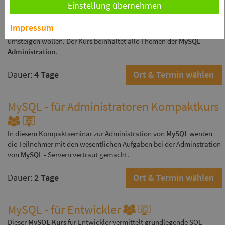
Einstellung übernehmen
Diese Schulung "
MySQL - für Administratoren
" ist für Mitarbeiter
konzipiert, die Datenbanken in die Verwaltung und Administration
Impressum
von
MySQL
-Servern einsteigen oder auf eine neue
MySQL
Version
umsteigen wollen. Der Kurs beinhaltet alle Themen der
MySQL -
Administration
.
Dauer:
4 Tage
Ort & Termin wählen
MySQL - für Administratoren Kompaktkurs
In diesem Kompaktseminar zur Administration von
MySQL
werden
die Teilnehmer mit den wesentlichen Aufgaben bei der Adminstration
von
MySQL
- Servern vertraut gemacht.
Dauer:
2 Tage
Ort & Termin wählen
MySQL - für Entwickler
Dieser
MySQL-Kurs
für Entwickler vermittelt grundlegende SQL-