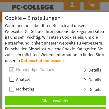
Cookie – Einstellungen
Wir freuen uns über Ihren Besuch auf unserer
»
»
Startseite
Seminarübersicht ...
Windows Virtualization
Webseite. Der Schutz Ihrer personenbezogenen Daten
ist uns sehr wichtig. Wir setzen Cookies ein, um die
Schulungen zum Thema: Windows
Nutzerfreundlichkeit unserer Webseite zu verbessern.
Virtualization
Entscheiden Sie selbst, welche Cookie-Kategorien Sie
zulassen möchten. Weitere Informationen finden Sie in
Hyper-V - Windows Server Virtualisierung
unseren
Datenschutzhinweisen
.
für Administratoren
Notwendige Cookies
Details
Sie möchten in die Administration der Microsoft Server
Analyse
Virtualisierung einsteigen? Dann ist dieser Hyper-V Kurs der Richtige
Details
für Sie! Wir haben das Seminar für Teilnehmende konzipiert, die sich
Marketing
Details
grundlegend mit der Microsoft Server Virtualisierung vertraut
machen möchten.
Alle auswählen
Dauer:
3 Tage
Ort & Termin wählen