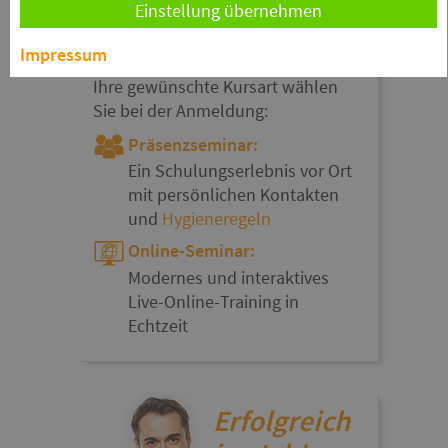
Einstellung übernehmen
Impressum
Ihre gewünschte Kursart wählen
Sie bei der Anmeldung:
Präsenzseminar:
Ein Schulungserlebnis vor Ort
mit persönlichen Kontakten
und
Hygieneregeln
Online-Seminar:
Modernes und interaktives
Live-Online-Training in
Echtzeit
Erfolgreich