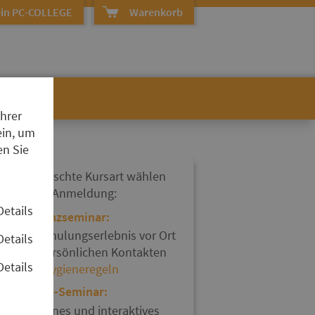
in PC-COLLEGE
Warenkorb
Ihrer
ein, um
en Sie
hre gewünschte Kursart wählen
ie bei der Anmeldung:
Details
Präsenzseminar:
Ein Schulungserlebnis vor Ort
Details
mit persönlichen Kontakten
Details
und
Hygieneregeln
Online-Seminar:
Modernes und interaktives