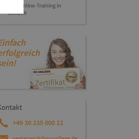
Live-Online-Training in
Echtzeit
Einfach
erfolgreich
sein!
Kontakt
+49 30 235 000 12
oesterreich@pc-college.de