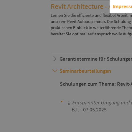
Revit Architecture - Aufbau
Impres
Lernen Sie die effiziente und flexibel Arbeit i
unserem Revit Aufbauseminar. Die Schulung 
praktischen Einblick in weiterführende The
bereitet Sie optimal auf anspruchsvolle Aufg
Garantietermine für Schulunge
Seminarbeurteilungen
Schulungen zum Thema: Revit-A
Entspannter Umgang und di
B.T.
- 07.05.2025