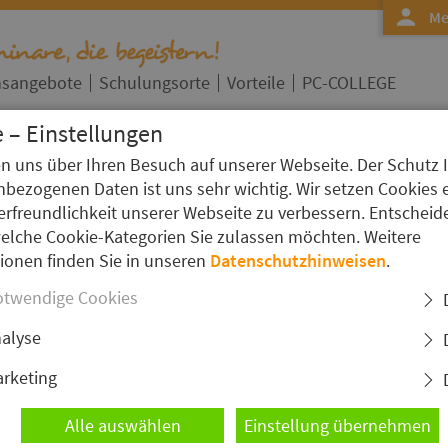
Me
nsangebote
Schulungsorte
Vorteile
PC-COLLEGE
 – Einstellungen
en uns über Ihren Besuch auf unserer Webseite. Der Schutz 
bezogenen Daten ist uns sehr wichtig. Wir setzen Cookies 
Architecture
erfreundlichkeit unserer Webseite zu verbessern. Entscheid
it-Architecture
welche Cookie-Kategorien Sie zulassen möchten. Weitere
I
ionen finden Sie in unseren
Datenschutzhinweisen
.
S
urs
twendige Cookies
Dauer:
3 Tage
 Anwender anhand
alyse
Ort & Termin wählen
Umgang mit Autodesk
Revit
le, generieren Grundrisse
rketing
ür eine durchgängige
Alle auswählen
Einstellung übernehmen